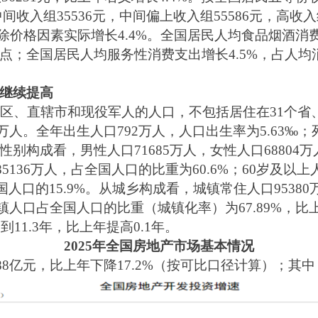
，中间收入组35536元，中间偏上收入组55586元，高收
%，扣除价格因素实际增长4.4%。全国居民人均食品烟
百分点；全国居民人均服务性消费支出增长4.5%，占人均
继续提高
治区、直辖市和现役军人的人口，不包括居住在31个
9万人。全年出生人口792万人，人口出生率为5.63‰
。从性别构成看，男性人口71685万人，女性人口68804
5136万人，占全国人口的比重为60.6%；60岁及以上人
国人口的15.9%。从城乡构成看，城镇常住人口9538
；城镇人口占全国人口的比重（城镇化率）为67.89%，比
11.3年，比上年提高0.1年。
2025年全国房地产市场基本情况
88亿元，比上年下降17.2%（按可比口径计算）；其中，