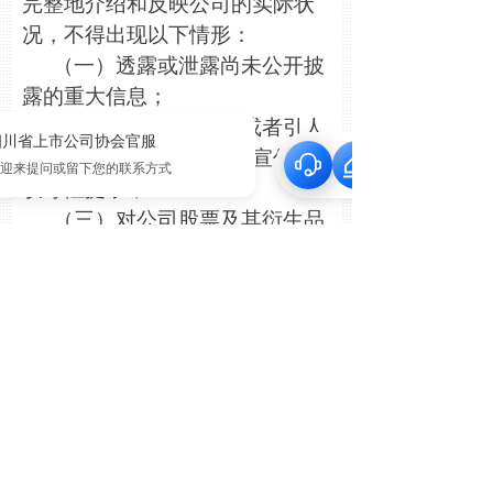
完整地介绍和反映公司的实际状
况，不得出现以下情形：
（一）透露或泄露尚未公开披
露的重大信息；
（二）发布含有虚假或者引人
误解的内容，作出夸大性宣传、
误导性提示；
（三）对公司股票及其衍生品
种价格作出预期或者承诺；
（四）从事歧视、轻视等不公
平对待中小股东的行为；
（五）从事其他违反信息披露
规则或者涉嫌操纵证券市场、内
幕交易等违法违规行为。
上海证券交易所上市公司自律