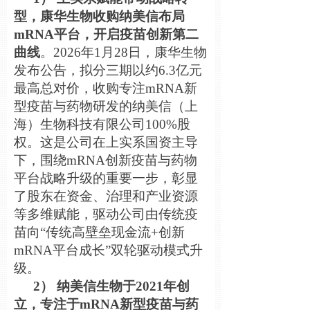
型，康
华
生物收
购纳
美信布局
mRNA平台，开启疫苗
创
新第二
曲
线
。2026年1月28日，康
华
生物
发
布公告，
拟
分三期以
约
6.3
亿
元
最高
总对
价，收
购专
注mRNA新
型疫苗与
药
物研
发
的
纳
美信（上
海）生物科技有限公司100%股
权
。
这
是公司在上
实
系国
资
主
导
下，
围绕
mRNA
创
新疫苗与
药
物
平台
战
略升
级
的重要一步，彰
显
了股
东
在
资
金、治理和
产业资
源
等多
维赋
能，
驱动
公司由
传统
疫
苗向“
传统
高壁
垒现
金流+
创
新
mRNA平台成
长
”双
轮驱动
模式升
级
。
2
）
纳
美信生物于2021年
创
立，
专
注于mRNA新型疫苗与
药