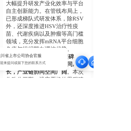
大幅提升研
发产业
化效率与平台
自主
创
新能力。在管
线
布局上，
已形成梯
队
式研
发
体系，除RSV
外，
还
深度推
进
HSV
治
疗
性疫
苗、代
谢
疾病以及
肿
瘤等高
门槛
领
域，充分
发挥
mRNA
平台
细
胞
免疫与
组织
靶向
调
控
优势
。
3
） 交易
设计
分步里程碑，兼
顾
短期
风险
控制与
长
期
协
同成
长
，
产业链协
同空
间
广
阔
。本次
收
购
分三期，
设
定
严
格的里程碑
条件，核心
对
价
锚
定
纳
美信RSV
mRNA疫苗II期
临
床与HPV治
疗
性
疫苗I期关
键节
点，首期
现
金出
资
1.2
亿
元即
锁
定
约
27.27%
股
权
并取
得治理控制
权
，后
续
增持与
结
算
严
密
绑
定
临
床
兑现
，有效平滑技