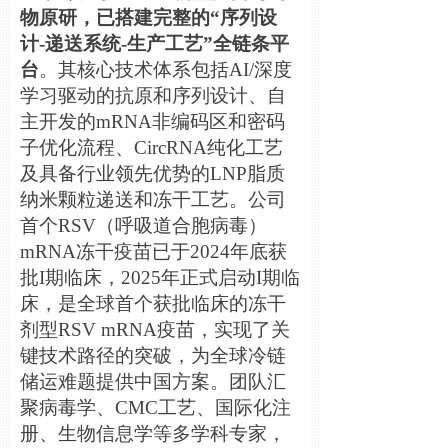
物原研，已搭建完整的“序列
设
计
-
递
送系
统
-
生
产
工
艺
”全
链
条平
台
。其核心技
术
体系包括AI/深度
学
习驱动
的抗原和序列
设计
、自
主开
发
的mRNA非
编码
区和密
码
子
优
化流程、CircRNA
纯
化工
艺
及具
备
行
业领
先
优势
的LNP脂
质
纳
米
颗
粒
递
送和
冻
干工
艺
。公司
首个RSV（呼吸道合胞病毒）
mRNA
冻
干疫苗已于2024年底
获
批I期
临
床，2025年正式启
动
I
期
临
床，是全球首个
获
批
临
床的
冻
干
剂
型RSV mRNA疫苗，
实现
了关
键
技
术
路径的突破，
为
全球冷
链
储
运
难题
提供中国方案。
团队汇
聚病毒学、CMC工
艺
、国
际
化注
册、生物信息学等多学科
专
家，