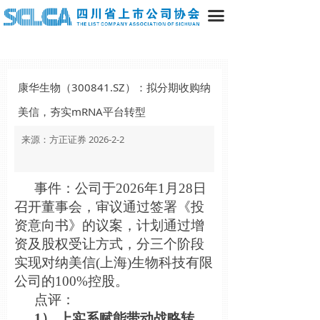
끀
康华生物（300841.SZ）：拟分期收购纳
美信，夯实mRNA平台转型
来源：方正证券 2026-2-2
事件：公司于2026年1月28日
召开董事会，
审议
通
过签
署《投
资
意向
书
》的
议
案，
计
划通
过
增
资
及股
权
受
让
方式，分三个
阶
段
实现对纳
美信(上海)生物科技有限
公司的100%控股。
点
评
：
1
） 上
实
系
赋
能
带动战
略
转