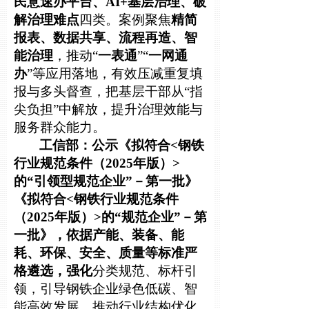
民意速办平台、AI+基层治理、破
解治理难点
四类。案例聚焦
精简
报表、数据共享、流程再造、智
能治理
，推动“
一表通
”“
一网通
办
”等应用落地，有效压减重复填
报与多头督查，把基层干部从“指
尖负担”中解放，提升治理效能与
服务群众能力。
工信部：公示《拟符合<钢铁
行业规范条件（2025年版）>
的“引领
型规范企业”－第一批》
《拟符合<钢铁行业规范条件
（2025年版）>的“规范企业”－第
一批》，依据产能、装备、能
耗、环保、安全、质量等标准严
格遴选，强化
分类规范、标杆引
领，引导钢铁企业绿色低碳、智
能高效发展，推动行业结构优化