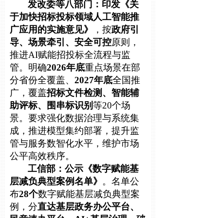
发改委等八部门：印发《关
于加快招标投标领域人工智能推
广应用的实施意见》
，按
政府引
导、场景牵引、安全可控
原则，
推进AI赋能招投标全流程与监
管。明确
2026年底
重点场景在部
分省份全覆盖、
2027年底
全国推
广，覆盖
招标文件检测、智能辅
助评标、围串标识别
等20个场
景。要求强化数据治理与系统集
成，推进模型集约部署，提升监
管与服务数智化水平，维护市场
公平高效秩序。
工信部：公示《数字赋能基
层减负典型案例名单》
。名单公
布
28个
数字赋能基层减负典型案
例，分
直达基层政务办公平台、