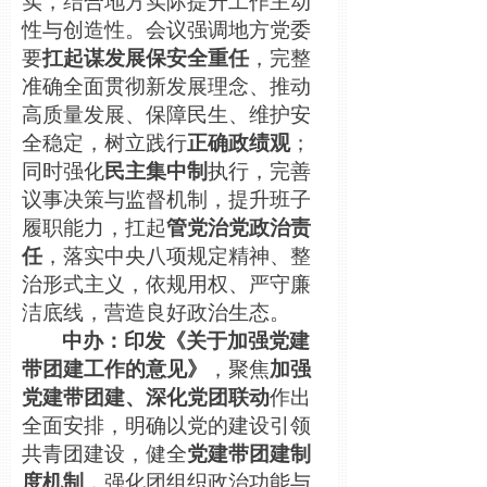
实，结合地方实际提升工作主动
性与创造性。会议强调地方党委
要
扛起谋发展保安全重任
，完整
准确全面贯彻新发展理念、推动
高质量发展、保障民生、维护安
全稳定，树立践行
正确政绩观
；
同时强化
民主集中制
执行，完善
议事决策与监督机制，提升班子
履职能力，扛起
管党治党政治责
任
，落实中央八项规定精神、整
治形式主义，依规用权、严守廉
洁底线，营造良好政治生态。
中办：印发《关于加强党建
带团建工作的意见》
，聚焦
加强
党建带团建、深化党团联动
作出
全面安排，明确以党的建设引领
共青团建设，健全
党建带团建制
度机制
，强化团组织政治功能与