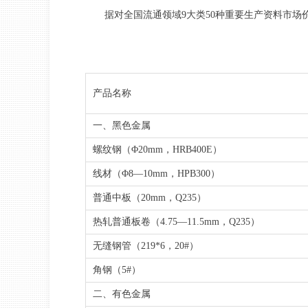
据对全国流通领域9大类50种重要生产资料市场价格
产品名称
一、黑色金属
螺纹钢（Φ20mm，HRB400E）
线材（Φ8—10mm，HPB300）
普通中板（20mm，Q235）
热轧普通板卷（4.75—11.5mm，Q235）
无缝钢管（219*6，20#）
角钢（5#）
二、有色金属