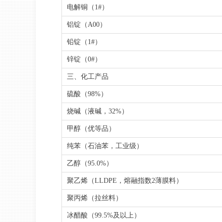
电解铜（1#）
铝锭（A00）
铅锭（1#）
锌锭（0#）
三、化工产品
硫酸（98%）
烧碱（液碱，32%）
甲醇（优等品）
纯苯（石油苯，工业级）
乙醇（95.0%）
聚乙烯（LLDPE，熔融指数2薄膜料）
聚丙烯（拉丝料）
冰醋酸（99.5%及以上）