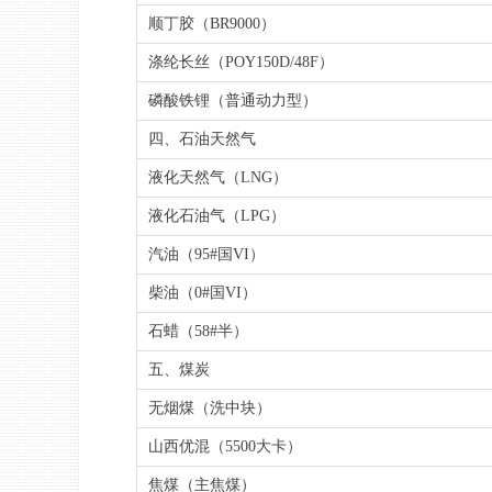
顺丁胶（BR9000）
涤纶长丝（POY150D/48F）
磷酸铁锂（普通动力型）
四、石油天然气
液化天然气（LNG）
液化石油气（LPG）
汽油（95#国VI）
柴油（0#国VI）
石蜡（58#半）
五、煤炭
无烟煤（洗中块）
山西优混（5500大卡）
焦煤（主焦煤）