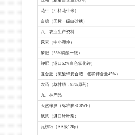
豆粕（粗蛋白含量≥43%）
花生（油料花生米）
白糖（国标一级白砂糖）
八、农业生产资料
尿素（中小颗粒）
磷肥（55%磷酸一铵）
钾肥（港口62%白色氯化钾）
复合肥（硫酸钾复合肥，氮磷钾含量45%）
农药（草甘膦，95%原药）
九、林产品
天然橡胶（标准胶SCRWF）
纸浆（进口针叶浆）
瓦楞纸（AA级120g）