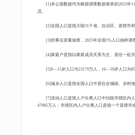
[1]本公报数据均为根据调查数据推算的2025年1
况。
[2]全国人口是指大陆31个省、自治区、直辖市
[3]经事后质量抽查，2025年全国1%人口抽样调
[4]家庭户是指以家庭成员关系为主、居住一处
[5]0—15岁人口为23179万人，16—59岁人口为85
[6]城乡人口是指全国人口中居住在城镇、乡村地
[7]流动人口是指人户分离人口中扣除市辖区内人
47985万人；市辖区内人户分离人口是指一个直辖