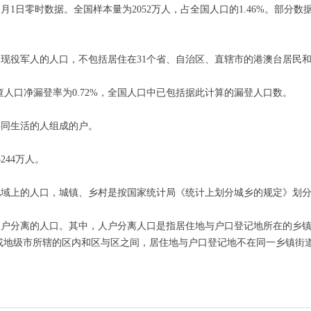
1月1日零时数据。全国样本量为2052万人，占全国人口的1.46%。部
和现役军人的人口，不包括居住在31个省、自治区、直辖市的港澳台居民
查人口净漏登率为0.72%，全国人口中已包括据此计算的漏登人口数。
共同生活的人组成的户。
244万人。
域上的人口，城镇、乡村是按国家统计局《统计上划分城乡的规定》划
户分离的人口。其中，人户分离人口是指居住地与户口登记地所在的乡
市或地级市所辖的区内和区与区之间，居住地与户口登记地不在同一乡镇街道的