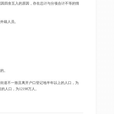
分数据因四舍五入的原因，存在总计与分项合计不等的情
和外籍人员。
分的。
镇街道不一致且离开户口登记地半年以上的人口，为
人口，为12198万人。