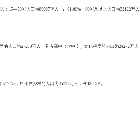
；15—59岁人口为86987万人，占61.89%；60岁及以上人口为32122万
口为27233万人；具有高中（含中专）文化程度的人口为24272万人；
74%；居住在乡村的人口为45337万人，占32.26%。