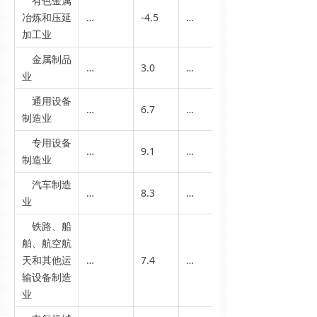
有色金属
冶炼和压延
…
-4.5
…
加工业
金属制品
…
3.0
…
业
通用设备
…
6.7
…
制造业
专用设备
…
9.1
…
制造业
汽车制造
…
8.3
…
业
铁路、船
舶、航空航
天和其他运
…
7.4
…
输设备制造
业