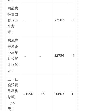
商品房
待售面
积（万
…
…
77182
-0.4
平方
米）
房地产
开发企
业本年
…
…
32756
-19.0
到位资
金（亿
元）
五、社
会消费
品零售
41090
-0.6
206031
1.4
总额
（亿
元）