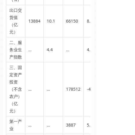
出口交
货值
13884
10.1
66150
8.3
（亿
元）
二、服
务业生
…
4.4
…
4.8
产指数
三、固
定资产
投资
（不含
…
…
178512
-4.1
农户）
（亿
元）
第一产
…
…
3887
5.9
业