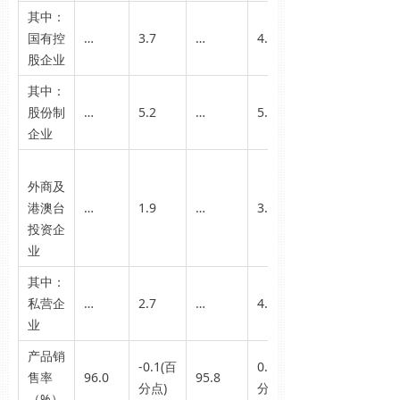
其中：
国有控
…
3.7
…
4.3
股企业
其中：
股份制
…
5.2
…
5.8
企业
外商及
港澳台
…
1.9
…
3.5
投资企
业
其中：
私营企
…
2.7
…
4.7
业
产品销
-0.1(百
0.1(百
售率
96.0
95.8
分点)
分点)
（%）