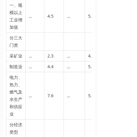
一、规
模以上
…
4.5
…
5.4
工业增
加值
分三大
门类
采矿业
…
2.3
…
4.8
制造业
…
4.4
…
5.5
电力、
热力、
燃气及
…
7.6
…
5.1
水生产
和供应
业
分经济
类型