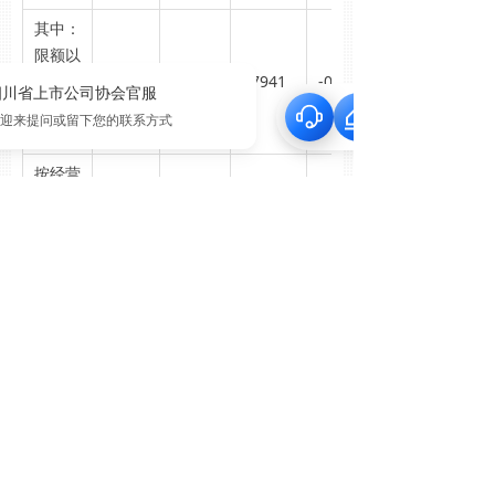
其中：
限额以
上单位
15609
-4.9
77941
-0.5
消费品
零售额
按经营
地分
城镇
35741
-0.9
178662
1.2
乡村
5349
1.5
27369
2.6
按消费
类型分
餐饮收
4605
0.6
23488
3.1
入
其中：
限额以