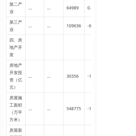
第二产
…
…
64989
0.1
业
第三产
…
…
109636
-6.8
业
四、房
地产开
发
房地产
开发投
…
…
30356
-16.2
资（亿
元）
房屋施
工面积
…
…
548775
-12.3
（万平
方米）
房屋新