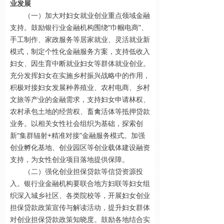
业发展
（一）加大对妇女就业创业重点领域金融
支持。鼓励银行业金融机构围绕“巾帼电商”、
手工制作、家政服务等居家就业、灵活就业新
模式，制定个性化金融服务方案，支持低收入
妇女、因生育中断就业妇女等群体就业创业。
充分发挥妇女在实施乡村振兴战略中的作用，
积极对接妇女发展种养殖业、农村电商、乡村
文旅等产业的金融需求，支持妇女申请林权、
农村承包土地的经营权、畜禽活体等抵押贷款
业务。以相关女性社会组织为基础，探索创
新“集群辐射+精准对接”金融服务模式。加强
创业孵化基地、创业园区等创业载体建设融资
支持，为女性创业项目落地提供保障。
（二）强化创业担保贷款等信贷资源投
入。银行业金融机构要联合地方妇联等妇女组
织深入城乡社区、各类院校等，开展妇女创业
担保贷款政策宣传与解读活动，提升妇女群体
对创业担保贷款政策知晓度。鼓励各地结合实