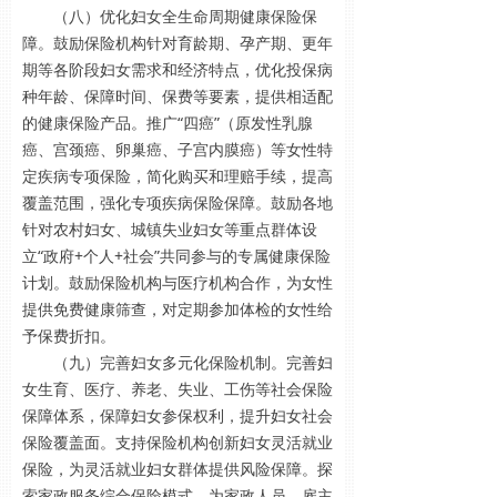
（八）优化妇女全生命周期健康保险保
障。鼓励保险机构针对育龄期、孕产期、更年
期等各阶段妇女需求和经济特点，优化投保病
种年龄、保障时间、保费等要素，提供相适配
的健康保险产品。推广“四癌”（原发性乳腺
癌、宫颈癌、卵巢癌、子宫内膜癌）等女性特
定疾病专项保险，简化购买和理赔手续，提高
覆盖范围，强化专项疾病保险保障。鼓励各地
针对农村妇女、城镇失业妇女等重点群体设
立“政府+个人+社会”共同参与的专属健康保险
计划。鼓励保险机构与医疗机构合作，为女性
提供免费健康筛查，对定期参加体检的女性给
予保费折扣。
（九）完善妇女多元化保险机制。完善妇
女生育、医疗、养老、失业、工伤等社会保险
保障体系，保障妇女参保权利，提升妇女社会
保险覆盖面。支持保险机构创新妇女灵活就业
保险，为灵活就业妇女群体提供风险保障。探
索家政服务综合保险模式，为家政人员、雇主