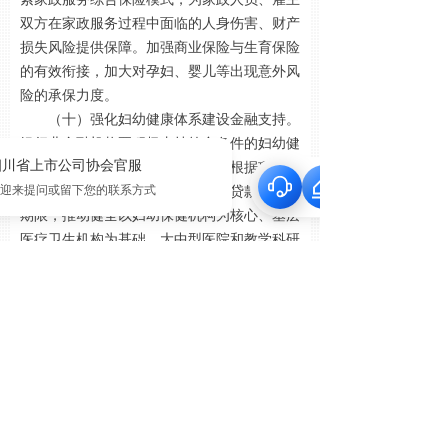
双方在家政服务过程中面临的人身伤害、财产
损失风险提供保障。加强商业保险与生育保险
的有效衔接，加大对孕妇、婴儿等出现意外风
险的承保力度。
（十）强化妇幼健康体系建设金融支持。
银行业金融机构要积极支持符合条件的妇幼健
康服务项目技术改造和设备更新，根据项目可
行性、预期收益等因素，合理确定贷款利率、
期限，推动健全以妇幼保健机构为核心、基层
医疗卫生机构为基础、大中型医院和教学科研
机构为支撑的妇幼健康服务网络。支持医疗器
械、药品等妇幼健康产业链上下游企业融资，
助力增加健康服务供给。
四、强化服务能力建设，加快构建金融支
持妇女就业发展的长效机制
（十一）提升金融科技手段运用。银行业
金融机构要充分运用互联网、大数据、人工智
能等技术手段，提升获客能力、风险评估能力