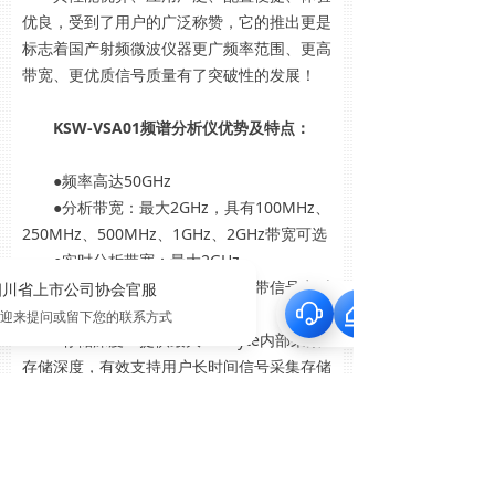
优良，受到了用户的广泛称赞，它的推出更是
标志着国产射频微波仪器更广频率范围、更高
带宽、更优质信号质量有了突破性的发展！
KSW-VSA01频谱分析仪优势及特点：
●频率高达50GHz
●分析带宽：最大2GHz，具有100MHz、
250MHz、500MHz、1GHz、2GHz带宽可选
●实时分析带宽：最大2GHz，
POI>2us，有效支持复杂场景下宽带信号实时
分析和跳频信号捕获
●存储深度：提供最大10TByte内部采集
存储深度，有效支持用户长时间信号采集存储
需求
●本底噪声：-166 dBm/Hz @1GHz(开前
置放大器典型值)
●相位噪声：<-135 dBc/Hz