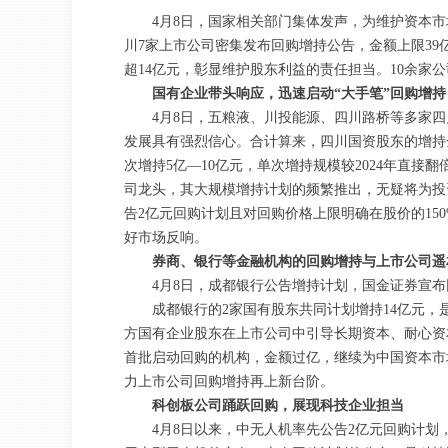
4月8日，国家相关部门集体发声，为维护资本
川7家上市公司密集发布回购增持公告，金额上限3
超14亿元，彰显维护股东利益的责任担当。10余
国有企业带头响应，迅速启动“大手笔”回购增持
4月8日，五粮液、川投能源、四川路桥等多家
发展具有强烈信心。合计算来，四川国资股东的增持金
次增持5亿—10亿元，单次增持规模较2024年直
司龙头，其大规模增持计划的频繁推出，无疑将为投
告2亿元回购计划且对回购价格上限明确在股价的1
好市场反响。
券商、银行等金融机构的回购增持与上市公司遥
4月8日，成都银行公告增持计划，国金证券宣
成都银行的2家国有股东共同计划增持14亿元
方国有企业股东在上市公司中引导长期资本、耐心资
首批启动回购的机构，金额过亿，继续为中国资本市
力上市公司回购增持再上新台阶。
科创板公司踊跃回购，展现科技企业担当
4月8日以来，中无人机率先公告2亿元回购计