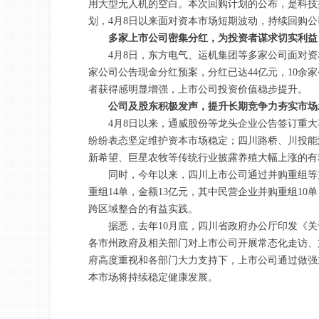
用大型无人机的空白。本次回购计划的公布，是科技
划，4月8日以来面对资本市场短期波动，持续回购
多家上市公司密集分红，为投资者谋求切实利益
4月8日，东方电气、运机集团等多家公司面对资
家公司公告现金分红预案，分红已达44亿元，10余
者获得感明显增强，上市公司投资价值稳步提升。
公司及股东积极发声，提升长期竞争力夯实市场
4月8日以来，通威股份等龙头企业公告签订重
纷纷表态坚定维护资本市场稳定；四川路桥、川投能
新希望、巨星农牧等传统行业披露养殖大幅上涨的有
同时，今年以来，四川上市公司通过并购重组等
重组14单，金额13亿元，其中民营企业并购重组1
跨区域整合的有益实践。
据悉，去年10月底，四川省政府办公厅印发《
各市州政府及相关部门对上市公司开展常态化走访、
府高度重视和各部门大力支持下，上市公司通过做强
本市场将持续稳定健康发展。