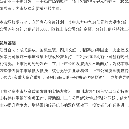
型企业一手抓研发、一手稳市场的典范，预计将取得良好示范效应。极米
公司股票，为市场稳定贡献科技力量。
本市场短期波动，立即宣布分红计划，其中东方电气14亿元的大规模分红为
家公司连年分红比例超过30%。随着上市公司分红金额、分红比例的持续
发展基础
大项目合同；成飞集成、国机重装、四川长虹、川能动力等国企、央企控
源等公司披露一季度业绩上涨或经营向好；百利天恒继刷新中国创新药出
利情况。上市公司纷纷发声，在川上市公司发展势头不断向好，为资本市
方式借力资本市场做大做强，核心竞争力显著增强，上市公司质量明显提
0单，包含2家重大资产重组，分别为海天股份收购光伏银浆资产、成都先
关于推动资本市场高质量发展的实施方案》，四川成为全国首批出台支持
支持并购重组等多项工作，帮助四川上市公司解决“急难愁盼”问题，借
主业提升竞争力、增持回购传递信心的双向驱动下，投资者信心必将进一