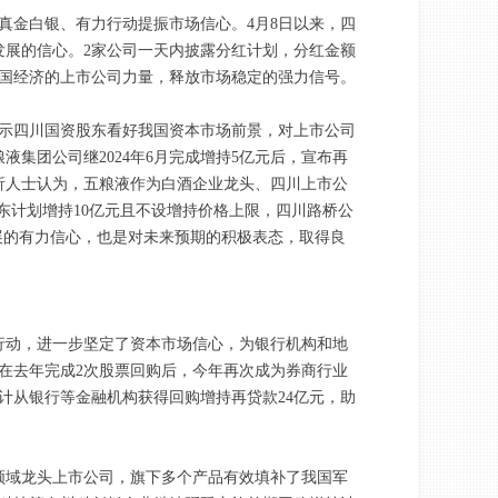
真金白银、有力行动提振市场信心。4月8日以来，四
发展的信心。2家公司一天内披露分红计划，分红金额
中国经济的上市公司力量，释放市场稳定的强力信号。
表示四川国资股东看好我国资本市场前景，对上市公司
集团公司继2024年6月完成增持5亿元后，宣布再
分析人士认为，五粮液作为白酒企业龙头、四川上市公
东计划增持10亿元且不设增持价格上限，四川路桥公
展的有力信心，也是对未来预期的积极表态，取得良
行动，进一步坚定了资本市场信心，为银行机构和地
在去年完成2次股票回购后，今年再次成为券商行业
计从银行等金融机构获得回购增持再贷款24亿元，助
领域龙头上市公司，旗下多个产品有效填补了我国军