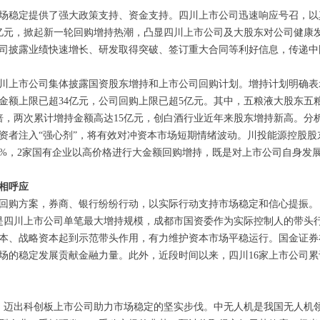
市场稳定提供了强大政策支持、资金支持。四川上市公司迅速响应号召，以
9亿元，掀起新一轮回购增持热潮，凸显四川上市公司及大股东对公司健康
家公司披露业绩快速增长、研发取得突破、签订重大合同等利好信息，传递
四川上市公司集体披露国资股东增持和上市公司回购计划。增持计划明确
额上限已超34亿元，公司回购上限已超5亿元。其中，五粮液大股东五粮液
接翻倍，两次累计增持金额高达15亿元，创白酒行业近年来股东增持新高。
资者注入“强心剂”，将有效对冲资本市场短期情绪波动。川投能源控股股
50%，2家国有企业以高价格进行大金额回购增持，既是对上市公司自身发
相呼应
布回购方案，券商、银行纷纷行动，以实际行动支持市场稳定和信心提振。
，是四川上市公司单笔最大增持规模，成都市国资委作为实际控制人的带头
本、战略资本起到示范带头作用，有力维护资本市场平稳运行。国金证券
场的稳定发展贡献金融力量。此外，近段时间以来，四川16家上市公司累
划，迈出科创板上市公司助力市场稳定的坚实步伐。中无人机是我国无人机