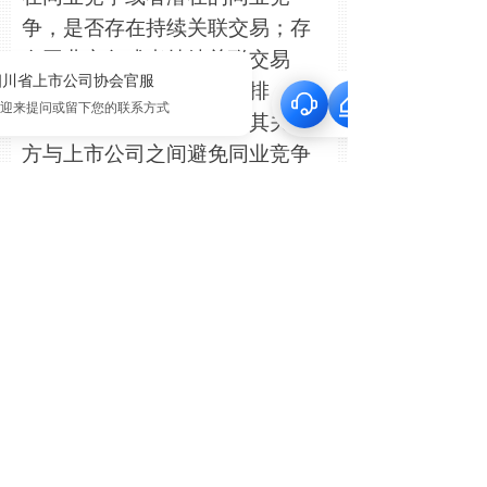
争，是否存在持续关联交易；存
在同业竞争或者持续关联交易
的，是否已做出相应的安排，确
保投资者、一致行动人及其关联
方与上市公司之间避免同业竞争
以及保持上市公司的独立性；
（四）未来12个月内对上市公
司资产、业务、人员、组织结
构、公司章程等进行调整的后续
计划；
（五）前24个月内投资者及其
一致行动人与上市公司之间的重
大交易；
（六）不存在本办法第六条规
定的情形；